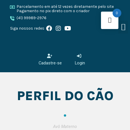
Ir
Parcelamento em até 12 vezes diretamente pelo site
para
Pagamento no pix direto com o criador
0
o
(41) 99989-2976
M
conteúdo
F
I
Y
O CANE 
CANE
PRESA
Siga nossos redes
a
n
o
c
s
u
e
t
t
b
a
u
o
g
b
o
r
e
Cadastre-se
Login
k
a
m
PERFIL DO CÃO
Avô Materno