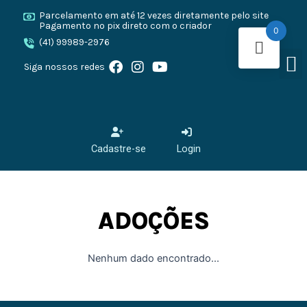
Ir
Parcelamento em até 12 vezes diretamente pelo site
para
Pagamento no pix direto com o criador
0
o
(41) 99989-2976
M
conteúdo
F
I
Y
O CANE 
CANE
PRESA
Siga nossos redes
a
n
o
c
s
u
e
t
t
b
a
u
o
g
b
o
r
e
Cadastre-se
Login
k
a
m
ADOÇÕES
Nenhum dado encontrado...