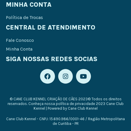
MINHA CONTA
Política de Trocas
CENTRAL DE ATENDIMENTO
Fale Conosco
Minha Conta
SIGA NOSSAS REDES SOCIAS
F
I
Y
a
n
o
c
s
u
e
t
t
b
a
u
© CANE CLUB KENNEL CRIAÇÃO DE CÃES 2023© Todos os direitos
o
g
b
reservados. Conheça nossa política de privacidade 2023 Cane Club
o
r
e
Kennel | Powered by Cane Club Kennel
k
a
Cane Club Kennel - CNPJ: 15.690.986/0001-46 / Região Metropolitana
m
de Curitiba - PR