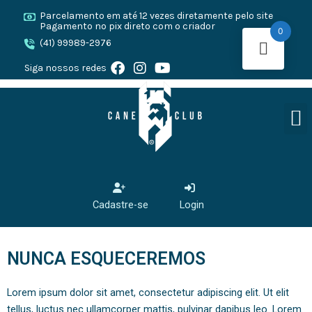
Ir
Parcelamento em até 12 vezes diretamente pelo site
para
Pagamento no pix direto com o criador
0
o
(41) 99989-2976
conteúdo
F
I
Y
Siga nossos redes
a
n
o
c
s
u
e
t
t
M
O CANE 
CANE
PRESA
b
a
u
o
g
b
o
r
e
k
a
m
Cadastre-se
Login
NUNCA ESQUECEREMOS
Lorem ipsum dolor sit amet, consectetur adipiscing elit. Ut elit
tellus, luctus nec ullamcorper mattis, pulvinar dapibus leo. Lorem