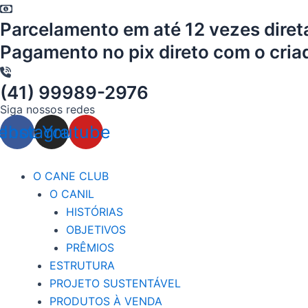
Ir
Parcelamento em até 12 vezes diret
para
o
Pagamento no pix direto com o cria
conteúdo
(41) 99989-2976
Siga nossos redes
ebook
Instagram
Youtube
O CANE CLUB
O CANIL
HISTÓRIAS
OBJETIVOS
PRÊMIOS
ESTRUTURA
PROJETO SUSTENTÁVEL
PRODUTOS À VENDA