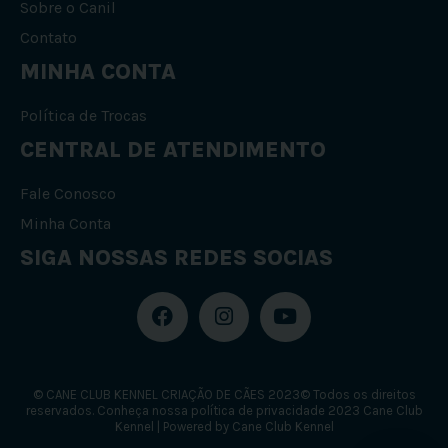
Sobre o Canil
Contato
MINHA CONTA
Política de Trocas
CENTRAL DE ATENDIMENTO
Fale Conosco
Minha Conta
SIGA NOSSAS REDES SOCIAS
F
I
Y
a
n
o
c
s
u
e
t
t
b
a
u
© CANE CLUB KENNEL CRIAÇÃO DE CÃES 2023© Todos os direitos
o
g
b
reservados. Conheça nossa política de privacidade 2023 Cane Club
o
r
e
Kennel | Powered by Cane Club Kennel