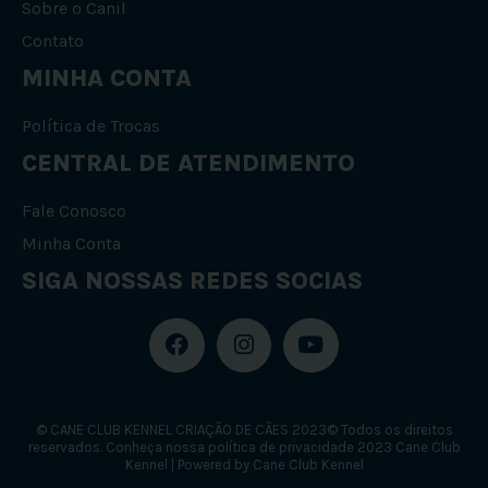
Sobre o Canil
Contato
MINHA CONTA
Política de Trocas
CENTRAL DE ATENDIMENTO
Fale Conosco
Minha Conta
SIGA NOSSAS REDES SOCIAS
F
I
Y
a
n
o
c
s
u
e
t
t
b
a
u
© CANE CLUB KENNEL CRIAÇÃO DE CÃES 2023© Todos os direitos
o
g
b
reservados. Conheça nossa política de privacidade 2023 Cane Club
o
r
e
Kennel | Powered by Cane Club Kennel