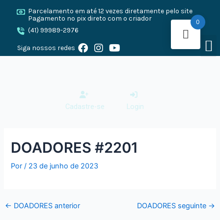
Ir
Post
Parcelamento em até 12 vezes diretamente pelo site
para
navigation
Pagamento no pix direto com o criador
0
o
(41) 99989-2976
M
conteúdo
F
I
Y
O CANE 
CANE
PRESA
Siga nossos redes
a
n
o
c
s
u
e
t
t
b
a
u
o
g
b
o
r
e
Cadastre-se
Login
k
a
m
DOADORES #2201
Por
/
23 de junho de 2023
←
DOADORES anterior
DOADORES seguinte
→