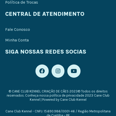
Política de Trocas
CENTRAL DE ATENDIMENTO
Fale Conosco
Minha Conta
SIGA NOSSAS REDES SOCIAS
F
I
Y
a
n
o
c
s
u
e
t
t
b
a
u
© CANE CLUB KENNEL CRIAÇÃO DE CÃES 2023© Todos os direitos
o
g
b
reservados. Conheça nossa política de privacidade 2023 Cane Club
o
r
e
Kennel | Powered by Cane Club Kennel
k
a
m
Cane Club Kennel - CNPJ: 15.690.986/0001-46 / Região Metropolitana
de Curitiba - PR