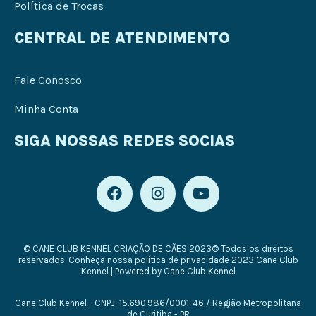
Política de Trocas
CENTRAL DE ATENDIMENTO
Fale Conosco
Minha Conta
SIGA NOSSAS REDES SOCIAS
F
I
Y
a
n
o
c
s
u
e
t
t
b
a
u
© CANE CLUB KENNEL CRIAÇÃO DE CÃES 2023© Todos os direitos
o
g
b
reservados. Conheça nossa política de privacidade 2023 Cane Club
o
r
e
Kennel | Powered by Cane Club Kennel
k
a
m
Cane Club Kennel - CNPJ: 15.690.986/0001-46 / Região Metropolitana
de Curitiba - PR