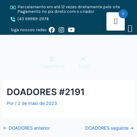
Ir
Post
Parcelamento em até 12 vezes diretamente pelo site
para
navigation
Pagamento no pix direto com o criador
0
o
(41) 99989-2976
M
conteúdo
F
I
Y
O CANE 
CANE
PRESA
Siga nossos redes
a
n
o
c
s
u
e
t
t
b
a
u
o
g
b
o
r
e
Cadastre-se
Login
k
a
m
DOADORES #2191
Por
/
2 de maio de 2023
←
DOADORES anterior
DOADORES seguinte
→