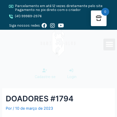
Ir
Post
Parcelamento em até 12 vezes diretamente pelo site
para
navigation
Pagamento no pix direto com o criador
0
o
(41) 99989-2976
conteúdo
F
I
Y
Siga nossos redes
a
n
o
c
s
u
e
t
t
M
O CANE CLUB
CANE CO
PRESA CA
b
a
u
o
g
b
o
r
e
k
a
m
Cadastre-se
Login
DOADORES #1794
Por
/
10 de março de 2023